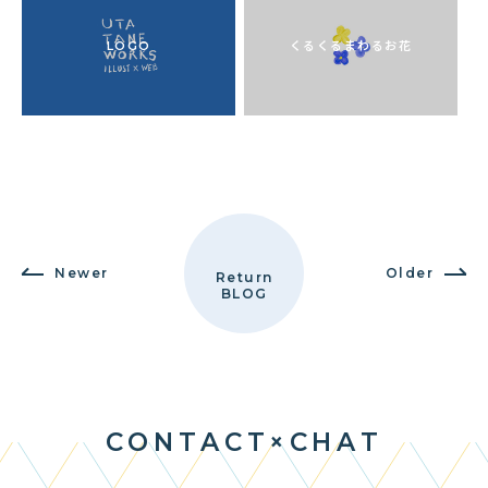
LOGO
くるくるまわるお花
Newer
Older
Return
BLOG
C
O
N
T
A
C
T
×
C
H
A
T
CONTACT × CHAT