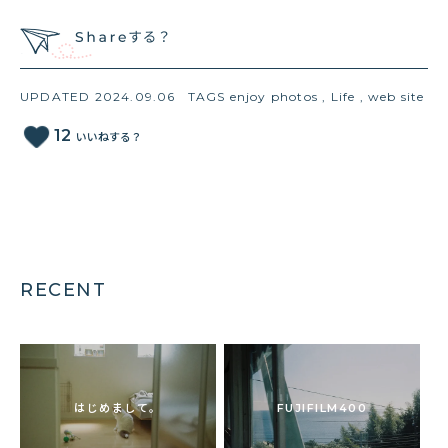
UPDATED 2024.09.06
TAGS
enjoy photos
,
Life
,
web site
favorite
12
いいねする？
RECENT
はじめまして。
FUJIFILM400