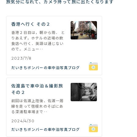
旅気分になれて、カメラ持って旅に出たくなります
香港へ行く その２
香港２日目は，朝から雨． と
りあえず，ホテルの近場の飲
食店へ行く．英語は通じない
ので，メニュー‥
2023/7/8
だいきちボンバーの車中泊写真ブログ
佐渡島で車中泊＆撮影旅
その２
前回は佐渡上陸後、佐渡一周
線を走って宿根木のそばにあ
る深浦駐車場まで‥
2024/4/30
だいきちボンバーの車中泊写真ブログ