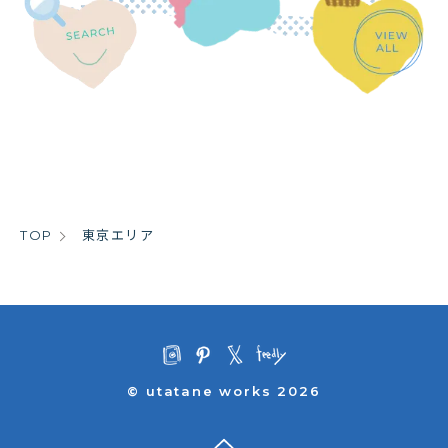
TOP
東京エリア
すべて
遊ぶ
どうぶつ
東京
横浜港周辺
CUTE
三浦半島
カフェ
癒し
湘南
POP
西湘
房総半島
伊豆半島
九州・沖縄
そろそろ寝ないと
© utatane works 2026