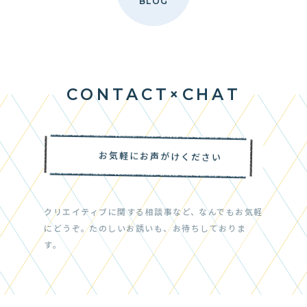
BLOG
C
O
N
T
A
C
T
×
C
H
A
T
CONTACT × CHAT
お気軽にお声がけください
クリエイティブに関する相談事など、
なんでもお気軽
にどうぞ。
たのしいお誘いも、お待ちしておりま
す。