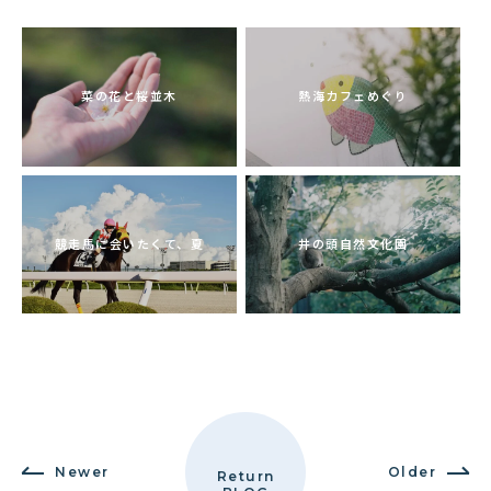
菜の花と桜並木
熱海カフェめぐり
競走馬に会いたくて、夏
井の頭自然文化園
Newer
Older
Return