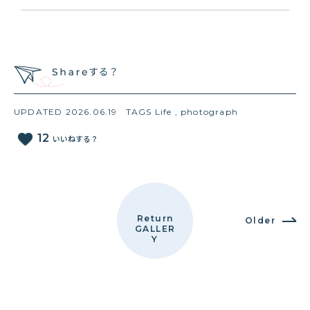
UPDATED 2026.06.19
TAGS
Life
,
photograph
favorite
12
いいねする？
Return
Older
GALLER
Y