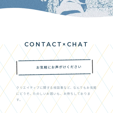
C
O
N
T
A
C
T
×
C
H
A
T
CONTACT × CHAT
お気軽にお声がけください
クリエイティブに関する相談事など、
なんでもお気軽
にどうぞ。
たのしいお誘いも、お待ちしておりま
す。