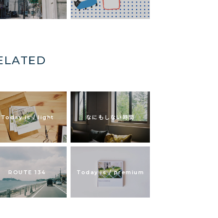
ELATED
Today is / light
なにもしない時間
ROUTE 134
Today is / premium