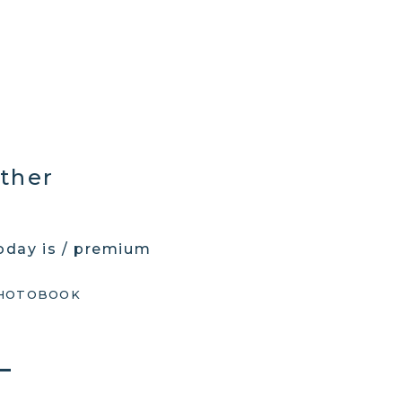
ther
oday is / premium
HOTOBOOK