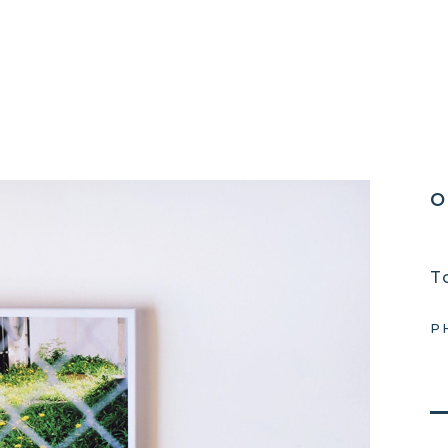
o
T
P