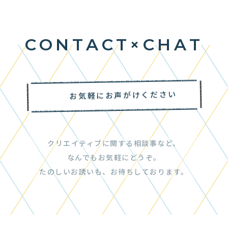
C
O
N
T
A
C
T
×
C
H
A
T
お気軽にお声がけください
クリエイティブに関する相談事など、
なんでもお気軽にどうぞ。
たのしいお誘いも、お待ちしております。