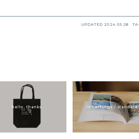
UPDATED 2024.05.28
T
littiethings / standard
hello, thanks