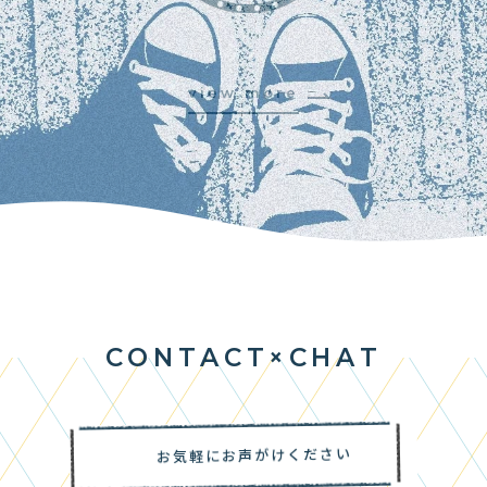
view more
C
O
N
T
A
C
T
×
C
H
A
T
CONTACT × CHAT
お気軽にお声がけください